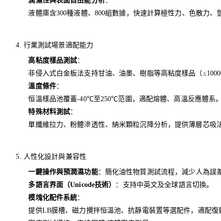
潤濕性與表面自由能分析
：
液體庫含300種液體、800組數據，快速計算極性力、色散力、
4. 行業測試場景適配能力
高粘度樣品測試
：
非侵入式白金板法支持甘油、油墨、樹脂等高粘度樣品（≤1000
溫度條件
：
恒溫樣品池覆蓋-40℃至250℃范圍，適配熔體、高溫反應體系
特殊材料測試
：
單纖維拉力、粉體滲透性、納米顆粒沉降分析，提供薄層芯吸法（Thin
5. 人性化設計與兼容性
一鍵操作與預潤濕功能
：簡化油性物質測試流程，減少人為誤
多語言界面（Unicode技術）
：支持中英文及全球語言切換。
模塊化配件系統
：
提供LB膜槽、磁力攪拌恒溫池、抗靜電裝置等選配件，適配復