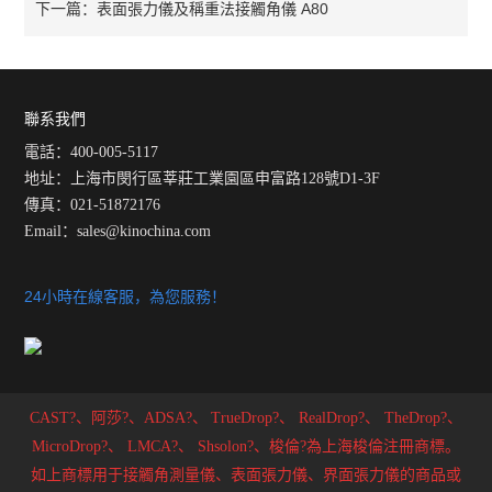
表面張力儀及稱重法接觸角儀 A80
下一篇：
聯系我們
電話：400-005-5117
地址：上海市閔行區莘莊工業園區申富路128號D1-3F
傳真：021-51872176
Email：
sales@kinochina.com
24小時在線客服，為您服務！
CAST?、阿莎?、ADSA?、
TrueDrop?、
RealDrop?、
TheDrop?、
MicroDrop?、
LMCA?、
Shsolon?、梭倫?為上海梭倫注冊商標。
如上商標用于接觸角測量儀、表面張力儀、界面張力儀的商品或