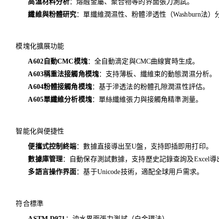
高溫材料分析
：熔融金屬、聚合物等的界面張力測試。
纖維與粉體研究
：單纖維潤濕性、粉體滲透性（Washburn法）
模塊化擴展功能
A602自動CMC模塊
：全自動滴定與CMC曲線實時生成。
A603稱重法接觸角模塊
：支持薄板、纖維束的動態潤濕分析。
A604粉體接觸角模塊
：基于滲透法的粉體孔隙潤濕性評估。
A605單纖維分析模塊
：單絲纖維張力與接觸角精準測量。
智能化與便捷性
便攜式控制終端
：數據直接導出至U盤，支持即插即用打印。
數據庫管理
：自動保存測試數據，支持歷史記錄查詢及Excel導
多語言操作界面
：基于Unicode技術，適配全球用戶需求。
符合標準
ASTM D971
：油水界面張力測試（白金環法）。