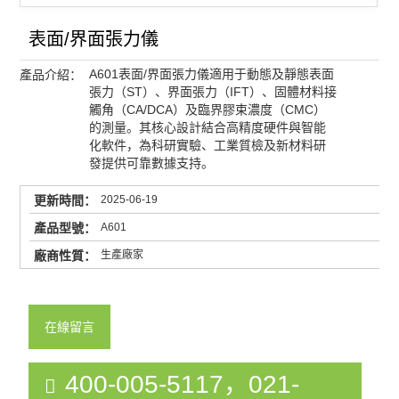
表面/界面張力儀
A601表面/界面張力儀適用于動態及靜態表面
產品介紹：
張力（ST）、界面張力（IFT）、固體材料接
觸角（CA/DCA）及臨界膠束濃度（CMC）
的測量。其核心設計結合高精度硬件與智能
化軟件，為科研實驗、工業質檢及新材料研
發提供可靠數據支持。
2025-06-19
更新時間：
A601
產品型號：
生產廠家
廠商性質：
KINO
產品品牌：
上海市
產品廠地：
在線留言
23362
訪問次數：
400-005-5117，021-