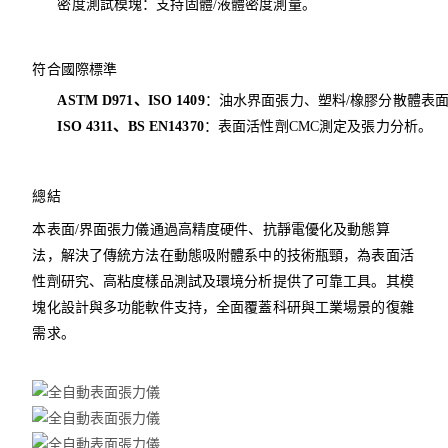
密度測試模塊：支持固體/液體密度測量。
符合國際標準
ASTM D971、ISO 1409
：油水界面張力、塑料/橡膠分散體表
ISO 4311、BS EN14370
：表面活性劑CMC測定及張力分析。
總結
本表面/界面張力儀通過高精度硬件、抗靜電優化及動態算
法，解決了傳統方法在動態吸附體系中的技術瓶頸，為表面活
性劑研究、高粘度樣品測試及環境分析提供了可靠工具。其模
塊化設計與多功能軟件支持，全面覆蓋科研與工業場景的復雜
需求。