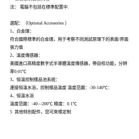
注： 電腦不包括在標準配置中
.
選配：（
Optional Accessories
）
1
、白金環：
符合國際標準的白金環，用于考察不同測試原理下的表面
/
界面
張力值
2
、溫度傳感器：
美國進口高精度數字式半導體溫度傳感器，帶自校功能，分辨
率
0.01
℃
3
、恒溫控制樣品池系統：
連接恒溫水浴，控制樣品溫度 溫度范圍：
-30-140
℃：
4
、恒溫水浴
溫度范圍：
-40
—
200
℃ 精度：
0.1
℃
5 其他特別配件，您可來樣定制