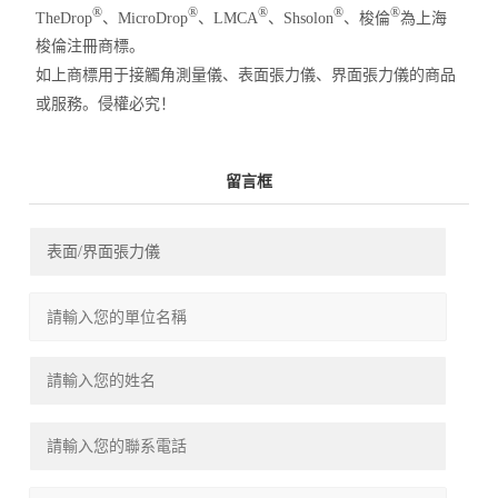
®
®
®
®
®
TheDrop
、MicroDrop
、LMCA
、Shsolon
、梭倫
為上海
梭倫注冊商標。
如上商標用于接觸角測量儀、表面張力儀、界面張力儀的商品
或服務。侵權必究！
留言框