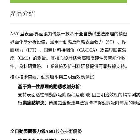
51872175
產品介紹
A601型表面/界面張力儀是一款基于全自動稱重法原理的精密
界面化學分析設備，適用于動態及靜態表面張力（ST）、界
面張力（IFT）、固體材料接觸角（CA/DCA）及臨界膠束濃
度（CMC）的測量。其核心設計結合高精度硬件與智能化軟
件，為科研實驗、工業質檢及新材料研發提供可靠數據支持。
核心技術突破：動態吸附與三明治效應測試
基于第一性原理的動態吸附分析
：
支持表面活性劑動態吸附過程及液-液-固三明治效應的精準測
行業痛點解決
：傳統鉑金板法無法實時捕捉動態吸附體系的界
全自動表面張力儀
A601
核心技術優勢