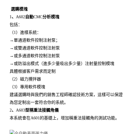
選購模塊
1
、
A602
自動
CMC
分析模塊
包括：
（
1
）進樣系統：
→單通道軟件控制注射泵；
→或雙通道軟件控制注射泵
→或多通道軟件控制注射泵
→或防溢出模式（進多少量吸出多少量）注射量控制模塊
具體根據客戶需求而定制
（
2
）磁力攪拌器
（
3
）專用軟件模塊
建議選購時與我們的銷售工程師確認技術方案，這樣可以保證
為您定制出一套符合你的系統。
2
、
A603
型稱重法接觸角儀
本系統會在A601的基礎上，增加稱重法接觸角的測試功能。