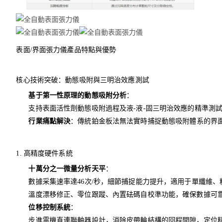
表面/界面張力儀產品特點與優勢
核心技術突破：動態吸附與三明治效應測試
基于第一性原理的動態吸附分析
：
支持表面活性劑動態吸附過程及液-液-固三明治效應的精準測
行業痛點解決
：傳統鉑金板法無法實時捕捉動態吸附體系的界
1. 高精度硬件系統
十萬分之一微量分析天平
：
數據采集速率達46次/秒，細節捕捉能力提升，適用于單纖維、
溫度漂移修正、零位跟蹤、內置砝碼自校準功能，確保數據可
位移控制系統
：
步進電機直連聯軸器設計，消除皮帶輪結構的回程間隙，定位