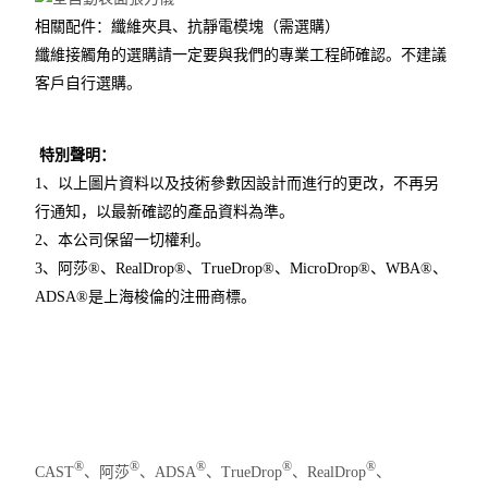
相關配件：纖維夾具、抗靜電模塊（需選購）
纖維接觸角的選購請一定要與我們的專業工程師確認。不建議
客戶自行選購。
特別聲明：
1
、以上圖片資料以及技術參數因設計而進行的更改，不再另
行通知，以最新確認的產品資料為準。
2、本公司保留一切權利。
3、阿莎®、RealDrop®、TrueDrop®、MicroDrop®、WBA®、
ADSA®是上海梭倫的注冊商標。
®
®
®
®
®
CAST
、阿莎
、ADSA
、TrueDrop
、RealDrop
、