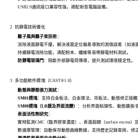
USB2.0通訊接口兼容性強，適配新型電腦設備。
2. 抗靜電技術優化
離子風與離子束技術
：
消除液面靜電干擾，解決液面定位偏差導致的測值誤差（如液
持續靜電消除功能，適配粉末、纖維等易帶靜電材料測試。
防靜電玻璃門
：阻斷外部靜電荷傳導，提升測試環境穩定性。
3. 多功能軟件模塊（CAST®1.0）
動態與靜態張力測試
：
SM01模塊
：支持白金板法、白金環法、吊板法，動態修正接觸
SM08模塊（LB膜及界面流變）
：分析界面粘彈性、動態擴張/
表面活性劑研究
：
實時監測CMC（臨界膠束濃度）、表面超額（surface excess）
數據庫管理：自動保存動態曲線數據，支持歷史記錄查詢、修正及