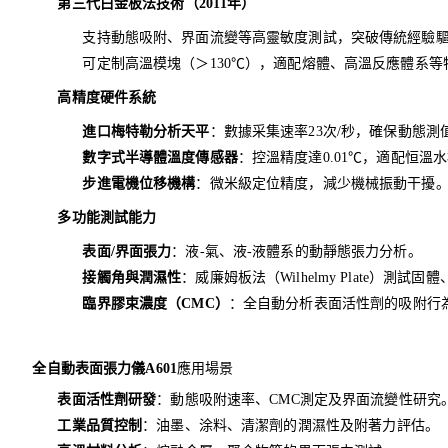
第三代白金板法技術（2011年）
支持動態吸附、界面流變等高靈敏度測試，突破傳統經驗
可定制高溫模塊（＞130℃），適配熔體、高溫反應體系等
高精度硬件系統
進口梅特勒分析天平
：數據采集速率23次/秒，確保動態測
數字式半導體溫度傳感器
：控溫精度達0.01℃，適配恒溫水
步進電機位移機構
：微米級定位精度，減少機械振動干擾
多功能測試能力
表面/界面張力
：液-氣、液-液體系的動靜態張力分析。
接觸角與潤濕性
：威廉姆板法（Wilhelmy Plate）
臨界膠束濃度（CMC）
：全自動分析表面活性劑的吸附行
全自動表面張力儀
A601
應用場景
表面活性劑研發
：動態吸附速率、CMC測定及界面流變性研究
工業品質控制
：油墨、涂料、清潔劑的潤濕性及附著力評估。