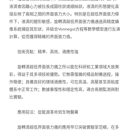
液滴會因離心力被拉長成圓柱狀或細絲狀。液滴的形態變化直
接反映了兩相之間的界面張力大小。特別是在超低界面張力條
件下，液滴的變形敏感，旋轉滴超低界面張力儀通過高精度攝
像系統捕捉其形狀，并結合Vonnegut方程等數學模型進行反演
計算，從而獲得精確的界面張力值。
技術亮點：精準、高效、適應性強
旋轉滴超低界面張力儀之所以能在科研和工業領域大放異
彩，得益于其多項技術優勢。它無需復雜的樣品制備過程，操
作簡便；具備良好的環境適應性，可在高溫、高壓甚至高粘度
體系中正常工作；數據重復性和穩定性高，適合長期監測與對
比實驗。
應用前沿：從能源革命到生物醫藥
旋轉滴超低界面張力儀的應用早已突破實驗室范疇，在多