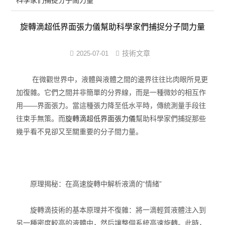
科學家們捕捉分子間力量
表面張力儀
旋轉滴超低界面張力儀幫助科學家們捕捉分子間力量
界面張力儀
界面彈性系數儀
技術文章
2025-07-01
表面清潔度分析儀
在微觀世界中，液體與液體之間的邊界往往比肉眼所見更
加復雜。它們之間并非簡單的分界線，而是一種微妙的相互作
水滴角測量儀
用——界面張力。當這種張力降至低水平時，傳統測量手段往
往束手無策。而
旋轉滴超低界面張力儀
幫助科學家們捕捉那些
位移及其控制系統
幾乎看不見卻又至關重要的分子間力量。
光譜色譜分析儀器
TOF相機（Time of Flight）
原理揭秘：在高速旋轉中解析液滴的“情緒”
旋轉滴技術的基本原理并不復雜：將一滴輕質液體注入到
另一種密度較高的液體中，然后讓整個系統高速旋轉。此時，