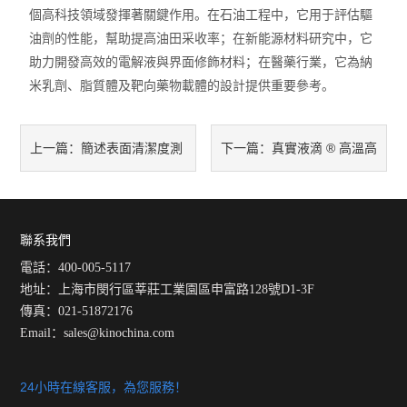
個高科技領域發揮著關鍵作用。在石油工程中，它用于評估驅
油劑的性能，幫助提高油田采收率；在新能源材料研究中，它
助力開發高效的電解液與界面修飾材料；在醫藥行業，它為納
米乳劑、脂質體及靶向藥物載體的設計提供重要參考。
簡述表面清潔度測
真實液滴 ® 高溫高
上一篇：
下一篇：
量儀的正確使用步驟
壓接觸角測量儀和界面流跡
儀、旋轉滴界面張力儀
聯系我們
電話：400-005-5117
地址：上海市閔行區莘莊工業園區申富路128號D1-3F
傳真：021-51872176
Email：
sales@kinochina.com
24小時在線客服，為您服務！