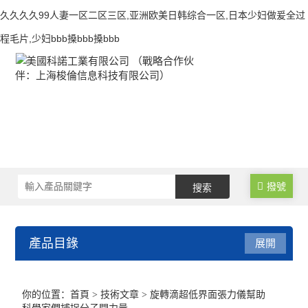
久久久久99人妻一区二区三区,亚洲欧美日韩综合一区,日本少妇做爰全过
程毛片,少妇bbb搡bbb搡bbb
撥號
產品目錄
展開
接觸角測量儀
你的位置：
首頁
>
技術文章
> 旋轉滴超低界面張力儀幫助