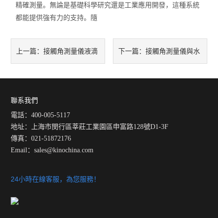
精確測量。無論是基礎科學研究還是工業應用開發，這種系統
都能提供強有力的支持。隨
接觸角測量儀液滴
接觸角測量儀與水
上一篇：
下一篇：
圖像模糊解決方案
滴角測量儀：TrueDrop®在表
面潤濕性研究中的多功能集成
聯系我們
電話：400-005-5117
地址：上海市閔行區莘莊工業園區申富路128號D1-3F
傳真：021-51872176
Email：
sales@kinochina.com
24小時在線客服，為您服務！