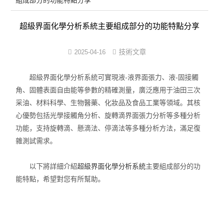
組成部分的功能特點分享
表面張力儀
超級界面化學分析系統主要組成部分的功能特點分享
界面張力儀
界面彈性系數儀
技術文章
2025-04-16
表面清潔度分析儀
超級界面化學分析系統可實現液-液界面張力、液-固接觸
角、固體表面自由能等參數的精確測量，廣泛應用于油田三次
水滴角測量儀
采油、材料科學、生物醫藥、化妝品及食品工業等領域。其核
心優勢包括光學接觸角分析、旋轉滴界面張力分析等多種分析
位移及其控制系統
功能，支持旋轉滴、懸滴法、停滴法等多種分析方法，滿足復
雜測試需求。
光譜色譜分析儀器
TOF相機（Time of Flight）
以下將詳細介紹
超級界面化學分析系統
主要組成部分的功
能特點，希望對您有所幫助。