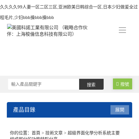
久久久久99人妻一区二区三区,亚洲欧美日韩综合一区,日本少妇做爰全过
程毛片,少妇bbb搡bbb搡bbb
导
航
撥號
產品目錄
展開
接觸角測量儀
你的位置：
首頁
>
技術文章
> 超級界面化學分析系統主要