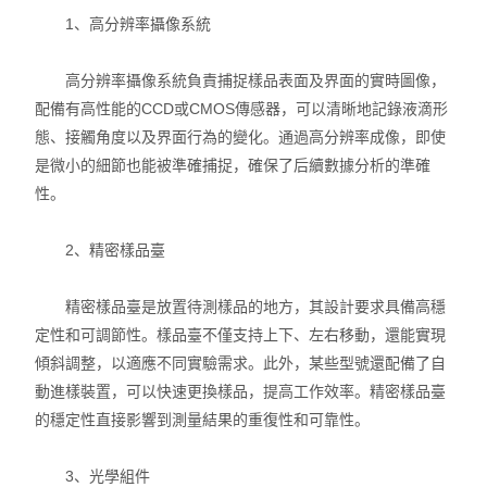
1、高分辨率攝像系統
高分辨率攝像系統負責捕捉樣品表面及界面的實時圖像，
配備有高性能的CCD或CMOS傳感器，可以清晰地記錄液滴形
態、接觸角度以及界面行為的變化。通過高分辨率成像，即使
是微小的細節也能被準確捕捉，確保了后續數據分析的準確
性。
2、精密樣品臺
精密樣品臺是放置待測樣品的地方，其設計要求具備高穩
定性和可調節性。樣品臺不僅支持上下、左右移動，還能實現
傾斜調整，以適應不同實驗需求。此外，某些型號還配備了自
動進樣裝置，可以快速更換樣品，提高工作效率。精密樣品臺
的穩定性直接影響到測量結果的重復性和可靠性。
3、光學組件