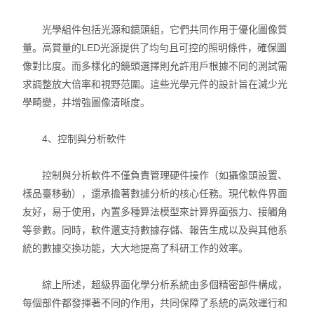
光學組件包括光源和鏡頭組，它們共同作用于優化圖像質
量。高質量的LED光源提供了均勻且可控的照明條件，確保圖
像對比度。而多樣化的鏡頭選擇則允許用戶根據不同的測試需
求調整放大倍率和視野范圍。這些光學元件的設計旨在減少光
學畸變，并增強圖像清晰度。
4、控制與分析軟件
控制與分析軟件不僅負責管理硬件操作（如攝像頭設置、
樣品臺移動），還承擔著數據分析的核心任務。現代軟件界面
友好，易于使用，內置多種算法模型來計算界面張力、接觸角
等參數。同時，軟件還支持數據存儲、報告生成以及與其他系
統的數據交換功能，大大地提高了科研工作的效率。
綜上所述，超級界面化學分析系統由多個精密部件構成，
每個部件都發揮著不同的作用，共同保障了系統的高效運行和