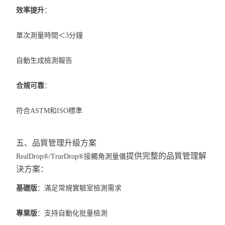
效率提升
：
單次測量時間＜3分鐘
自動生成檢測報告
合規可靠
：
符合ASTM和ISO標準
五、品質管理升級方案
提供完整的品質管理解
RealDrop®/TrurDrop®接觸角測量儀
決方案：
基礎版
：滿足常規實驗室檢測需求
專業版
：支持自動化批量檢測