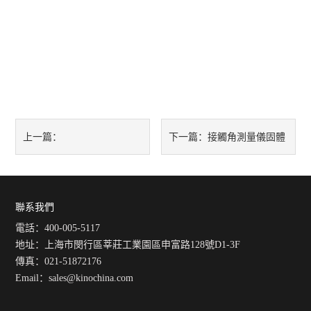
接觸角測量儀固體
上一篇：
下一篇：
RealDrop®/TrueDrop®接觸角
表面自由能分析方法綜述
測量儀：我的科研得力助手
聯系我們
電話：400-005-5117
地址：上海市閔行區莘莊工業園區申富路128號D1-3F
傳真：021-51872176
Email：
sales@kinochina.com