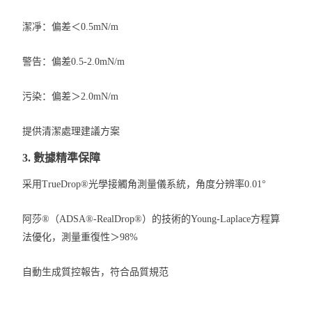
潔凈：偏差＜0.5mN/m
警告：偏差0.5-2.0mN/m
污染：偏差＞2.0mN/m
提供清潔處理建議方案
3. 數據精準保障
采用TrueDrop®光學接觸角測量儀系統，角度分辨率0.01°
阿莎®（ADSA®-RealDrop®）的技術的Young-Laplace方程算
法優化，測量重復性＞98%
自動生成質控報告，符合品質規范