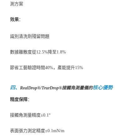
測方案
效果
：
識別清洗劑殘留問題
數據離散度從12.5%降至1.8%
節省工藝驗證時間40%，產能提升15%
四、
核心優勢
RealDrop®/TrurDrop®接觸角測量儀的
精度保障
：
接觸角測量精度±0.1°
表面張力測定精度±0.1mN/m