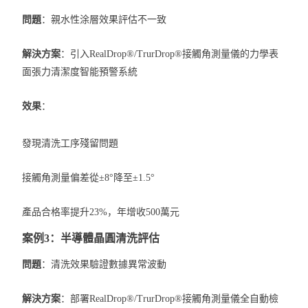
問題
：親水性涂層效果評估不一致
解決方案
：引入
RealDrop®/TrurDrop®接觸角測量儀的力學表
面張力清潔度
智能預警系統
效果
：
發現清洗工序殘留問題
接觸角測量偏差從±8°降至±1.5°
產品合格率提升23%，年增收500萬元
案例3：半導體晶圓清洗評估
問題
：清洗效果驗證數據異常波動
解決方案
：部署
RealDrop®/TrurDrop®接觸角測量儀全自動
檢