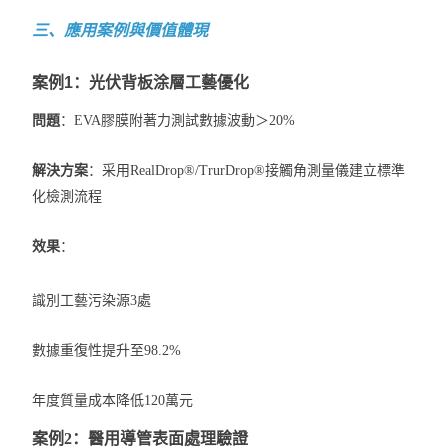
三、應用案例與價值體現
案例1：光伏背板涂層工藝優化
問題
：EVA膠膜附著力測試數據波動＞20%
解決方案
：采用RealDrop®/TrurDrop®接觸角測量儀建立標準
化檢測流程
效果
：
識別工藝污染源3處
數據重復性提升至98.2%
年度質量成本降低120萬元
案例2：醫用導管表面處理驗證