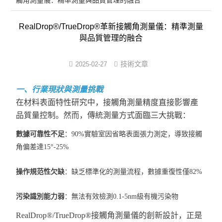
觸角測量儀：精準測量與品質管理的融合
表面張力儀
RealDrop®/TrueDrop®革新接觸角測量儀：精準測量
界面張力儀
與品質管理的融合
界面彈性系數儀
技術文章
2025-02-27
表面清潔度分析儀
一、行業現狀與測量挑戰
水滴角測量儀
在材料表面特性研究中，接觸角測量精度直接影響產
品質量控制。然而，傳統測量方式面臨三大挑戰：
位移及其控制系統
數據可靠性不足
：90%實驗室因省略表面張力測定，導致接觸
光譜色譜分析儀器
角偏差達15°-25%
TOF相機（Time of Flight）
操作規范性欠缺
：缺乏標準化的測量流程，數據重復性僅82%
污染識別能力弱
：無法有效檢測0.1-5nm級有機污染物
RealDrop®/TrueDrop®接觸角測量儀的創新設計，正是