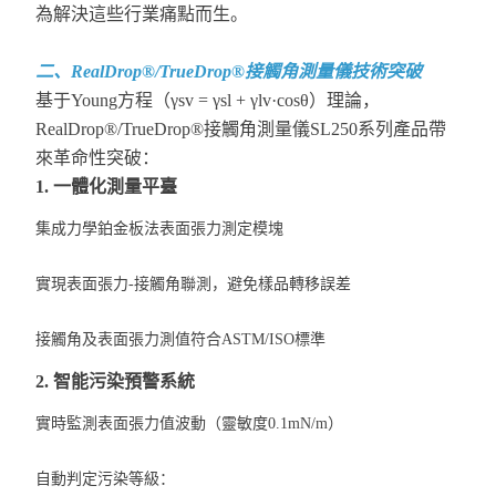
為解決這些行業痛點而生。
二、RealDrop®/TrueDrop®接觸角測量儀技術突破
基于Young方程（γsv = γsl + γlv·cosθ）理論，
RealDrop®/TrueDrop®接觸角測量儀SL250系列產品帶
來革命性突破：
1. 一體化測量平臺
集成力學鉑金板法表面張力測定模塊
實現表面張力-接觸角聯測，避免樣品轉移誤差
接觸角及表面張力測值符合ASTM/ISO標準
2. 智能污染預警系統
實時監測表面張力值波動（靈敏度0.1mN/m）
自動判定污染等級：