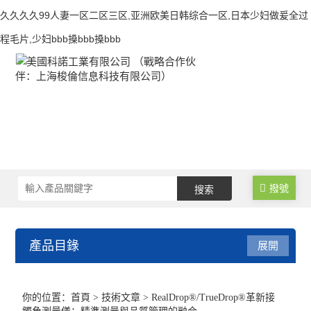
久久久久99人妻一区二区三区,亚洲欧美日韩综合一区,日本少妇做爰全过
程毛片,少妇bbb搡bbb搡bbb
撥號
產品目錄
展開
接觸角測量儀
你的位置：
首頁
>
技術文章
> RealDrop®/TrueDrop®革新接