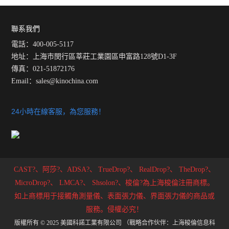
如何相互影響的
探索接觸角的神奇力量與創新
用途
聯系我們
電話：400-005-5117
地址：上海市閔行區莘莊工業園區申富路128號D1-3F
傳真：021-51872176
Email：
sales@kinochina.com
24小時在線客服，為您服務！
CAST?、阿莎?、ADSA?、
TrueDrop?、
RealDrop?、
TheDrop?、
MicroDrop?、
LMCA?、
Shsolon?、梭倫?為上海梭倫注冊商標。
如上商標用于接觸角測量儀、表面張力儀、界面張力儀的商品或
服務。侵權必究！
版權所有 © 2025 美國科諾工業有限公司 （戰略合作伙伴：上海梭倫信息科