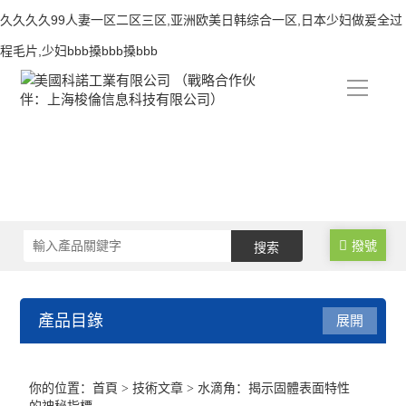
久久久久99人妻一区二区三区,亚洲欧美日韩综合一区,日本少妇做爰全过
程毛片,少妇bbb搡bbb搡bbb
导
航
撥號
產品目錄
展開
接觸角測量儀
你的位置：
首頁
>
技術文章
> 水滴角：揭示固體表面特性