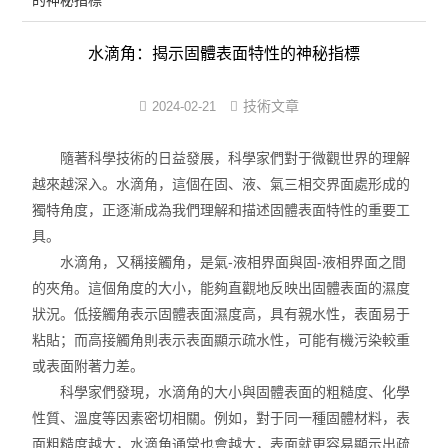
的神秘指標
表面張力儀
水滴角：揭示固體表面特性的神秘指標
界面張力儀
界面彈性系數儀
技術文章
2024-02-21
表面清潔度分析儀
隨著科學技術的日益發展，科學家們對于微觀世界的理解
越來越深入。水滴角，這個在固、液、氣三相交界面處形成的
水滴角測量儀
獨特角度，正逐漸成為我們理解和描述固體表面特性的重要工
具。
位移及其控制系統
水滴角，又稱接觸角，是氣-液相界面與固-液相界面之間
的夾角。這個角度的大小，能夠直觀地反映出固體表面的濕度
光譜色譜分析儀器
狀況。低接觸角表示固體表面濕度高，具有親水性，表面易于
TOF相機（Time of Flight）
粘貼；而高接觸角則表示表面顯示疏水性，可能有機污染較重
或表面附著力差。
科學家們發現，水滴角的大小與固體表面的粗糙度、化學
性質、溫度等因素密切相關。例如，對于同一種固體材料，表
面粗糙度越大，水滴角通常也會越大，表面就更容易顯示出疏